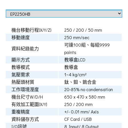
機台移動行程(X/Y/Z)
250 / 200 / 50 mm
移動速度
250 mm/sec
可達100組、每組9999
資料紀錄能力
points
顯示方式
教導盒LCD
教導模式
教導盒
氣壓需求
1~4 kg/cm²
熱壓頭材質
鈦、鉬、鎢合金
工作環境溼度
20-85% no condensation
機台尺寸W/D/H
650 x 470 x 580 mm
有效加工範圍(X/Y)
250 / 200 mm
重複精度
+/- 0.01 mm/ Axis
資料儲存方式
CF Card / USB
I/O訊號
8 Input/ 8 Output